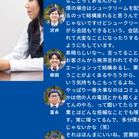
なことってあるんかな？
Works
僕の場合はシュークリームを配
るのって結構疲れると思うんで
環境を知る
じゃないですけどシュークリー
がら会話もできるという。会話
沢井
Work style
れて大変なことになったりする
ようにもしています。
素晴らしいな〜。言ってること
お客さんから無茶言われてその
エーションって結構あるし、業
うことがよくあるやろうから、
柳田
いう気持ちもこもってるよね。
やっぱり一番大事なのはコミュ
かは他の人の電話とかも聞くよ
てんのやろ、って聞いてたらす
業とはどんな些細なことでも喋
冨永
す。常に喋ってるんで、多分僕
じゃないかな（笑）
それはほんまにいいね。営業側