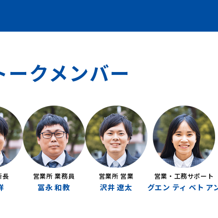
トークメンバー
所長
営業所 業務員
営業所 営業
営業・工務サポート
祥
冨永 和教
沢井 遼太
グエン ティ ベト ア