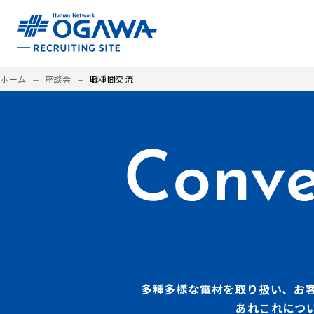
ホーム
座談会
職種間交流
maximize
maximize
Conve
多種多様な電材を取り扱い、お
あれこれにつ