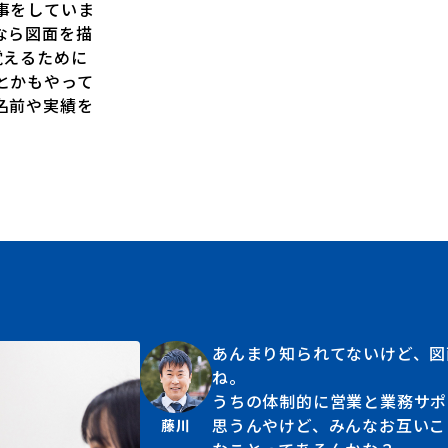
事をしていま
なら図面を描
覚えるために
とかもやって
名前や実績を
小川電機を
あんまり知られてないけど、図
About
ね。
うちの体制的に営業と業務サポ
仕事を知る
思うんやけど、みんなお互いこ
藤川