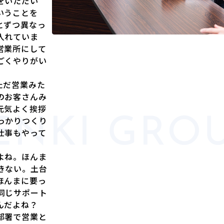
をいただい
いうことを
とずつ異なっ
入れていま
営業所にして
ごくやりがい
ただ営業みた
のお客さんみ
元気よく挨拶
っかりつくり
仕事もやって
よね。ほんま
きない。土台
ほんまに要っ
同じサポート
んだよね？
部署で営業と