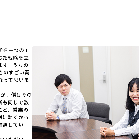
所を一つのエ
じた戦略を立
ます。うちの
ものすごい責
なって思いま
たが、僕はその
所も同じで数
こと、営業の
滑に動くかっ
錯誤してい