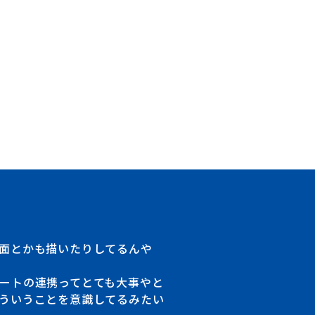
知る
仲間を知る
面とかも描いたりしてるんや
Member
ートの連携ってとても大事やと
座談会
ういうことを意識してるみたい