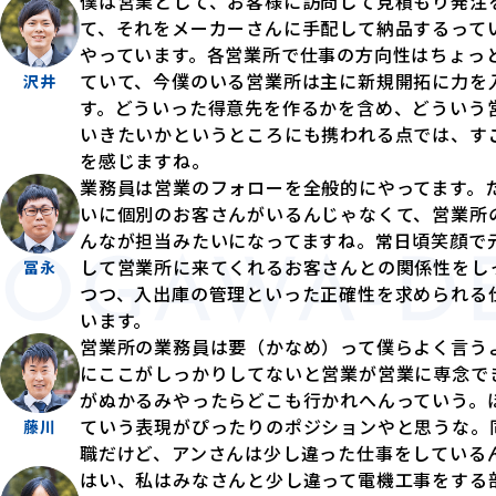
僕は営業として、お客様に訪問して見積もり発注
て、それをメーカーさんに手配して納品するって
やっています。各営業所で仕事の方向性はちょっ
ていて、今僕のいる営業所は主に新規開拓に力を
沢井
す。どういった得意先を作るかを含め、どういう
いきたいかというところにも携われる点では、す
を感じますね。
業務員は営業のフォローを全般的にやってます。
いに個別のお客さんがいるんじゃなくて、営業所
んなが担当みたいになってますね。常日頃笑顔で
して営業所に来てくれるお客さんとの関係性をし
冨永
つつ、入出庫の管理といった正確性を求められる
います。
営業所の業務員は要（かなめ）って僕らよく言う
にここがしっかりしてないと営業が営業に専念で
がぬかるみやったらどこも行かれへんっていう。
ていう表現がぴったりのポジションやと思うな。
藤川
職だけど、アンさんは少し違った仕事をしている
はい、私はみなさんと少し違って電機工事をする