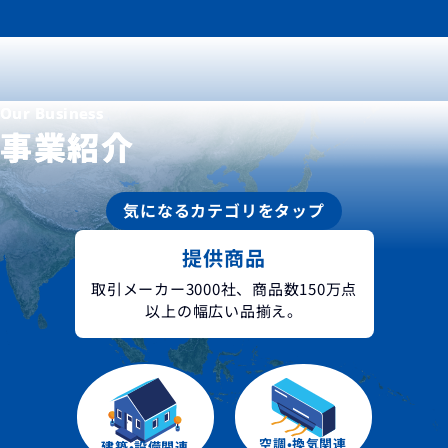
Our Business
事業紹介
気になるカテゴリを
タップ
提供商品
取引メーカー3000社、商品数150万点
以上の幅広い品揃え。
空調•換気関連
建築•設備関連