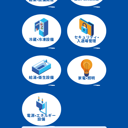
セキュリティ•
冷蔵•冷凍設備
入退場管理
給湯•衛生設備
家電•照明
電源•エネルギー
設備