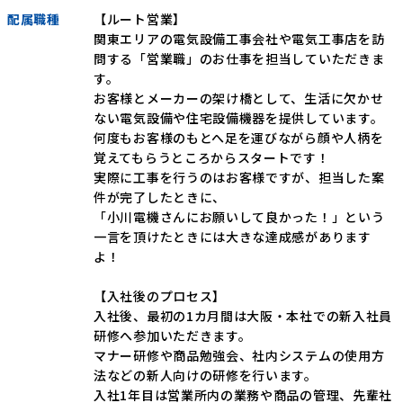
配属職種
【ルート営業】
関東エリアの電気設備工事会社や電気工事店を訪
募集要項・エントリー
問する「営業職」のお仕事を担当していただきま
す。
お客様とメーカーの架け橋として、生活に欠かせ
ない電気設備や住宅設備機器を提供しています。
何度もお客様のもとへ足を運びながら顔や人柄を
覚えてもらうところからスタートです！
実際に工事を行うのはお客様ですが、担当した案
件が完了したときに、
「小川電機さんにお願いして良かった！」という
一言を頂けたときには大きな達成感があります
よ！
【入社後のプロセス】
入社後、最初の1カ月間は大阪・本社での新入社員
研修へ参加いただきます。
マナー研修や商品勉強会、社内システムの使用方
法などの新人向けの研修を行います。
入社1年目は営業所内の業務や商品の管理、先輩社