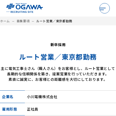
ホーム
募集要項
ルート営業／東京都勤務
maximize
maximize
小川電機を知る
仕事を知る
新卒採用
ルート営業／東京都勤務
環境を知る
仲間を知る
主に電気工事士さん（職人さん）をお客様とし、ルート営業として
長期的な信頼関係を築き、提案営業を行っていただきます。
素直に誠実に、お客様との距離感を大切にしております。
座談会
募集要項
企業名
小川電機株式会社
雇用形態
正社員