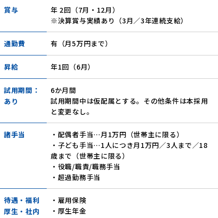
賞与
年 2回（7月・12月）
※決算賞与実績あり（3月／3年連続支給）
通勤費
有（月5万円まで）
昇給
年1回（6月）
試用期間：
6か月間
試用期間中は仮配属とする。その他条件は本採用
あり
と変更なし。
諸手当
・配偶者手当…月1万円（世帯主に限る）
・子ども手当…1人につき月1万円／3人まで／18
歳まで（世帯主に限る）
・役職/職責/職務手当
・超過勤務手当
待遇・福利
・雇用保険
・厚生年金
厚生・社内