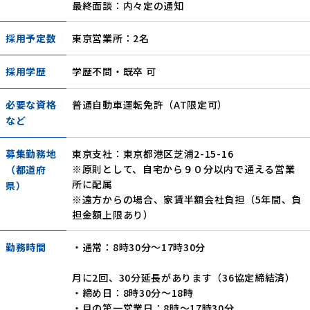
最終面談：内々定の通知
採用予定数
東京営業所：2名
採用学歴
学歴不問・既卒 可
必要な資格
普通自動車運転免許（AT限定可）
など
募集勤務地
東京支社：東京都港区芝浦2-15-16
※原則として、自宅から９０分以内で通える営業
（都道府
所に配属
県）
※遠方からの場合、家賃半額会社負担（5年間、負
担金額上限あり）
勤務時間
・通常：8時30分～17時30分
月に2回、30分延長があります（36協定締結済）
・締め日：8時30分～18時
・月の第一営業日：8時～17時30分