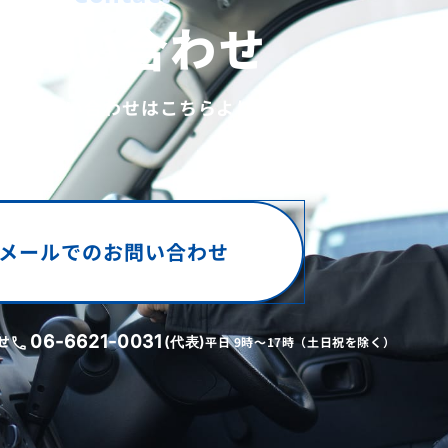
お問い合わせ
談やお問い合わせは
こちらよりご連絡ください。
メールでのお問い合わせ
せ
06-6621-0031
平日 9時〜17時（土日祝を除く）
(代表)
call
川電機について
企業情報
採用情報
代表挨拶
業紹介
お知らせ
会社概要