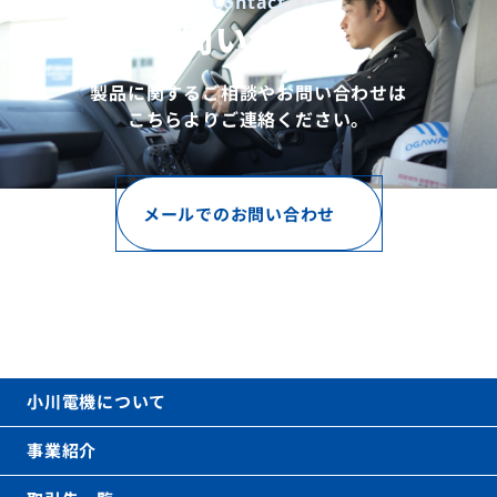
Contact
お問い合わせ
製品に関するご相談やお問い合わせは
こちらよりご連絡ください。
メールでのお問い合わせ
お電話でのお問い合わせ
06-6621-0031
call
(代表)
平日 9時〜17時（土日祝を除く）
小川電機について
事業紹介