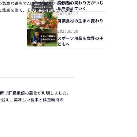
傍観者の関わり方がいじ
激な進歩でAI/IoTが普及するなど社
めを変えていく
に焦点を当て、その街の景色をつくる価
2026.06.12
廃棄食材の生まれ変わり
2026.05.29
スポーツ用品を世界の子
どもへ
康診断で肝臓数値の悪化が判明しました。
を迎え、美味しい食事と体重維持の