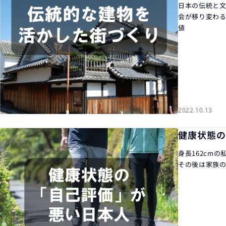
日本の伝統と文
会が移り変わる
値
2022.10.13
健康状態の
身長162cm
その後は家族の