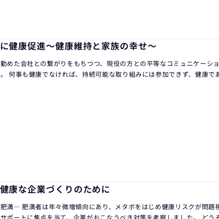
に健康促進～健康維持と家族の幸せ～
年勤めた会社との繋がりをもちつつ、現役の方との平等なコミュニケーシ
。 何事も健康でなければ、持続可能な取り組みには参加できず、健康で
健康な企業づくりのために
肥満― 肥満者は年々微増傾向にあり、メタボをはじめ健康リスクが問題
サポートに焦点を当て、企業がおこなうべき対策を考察しました。 どう