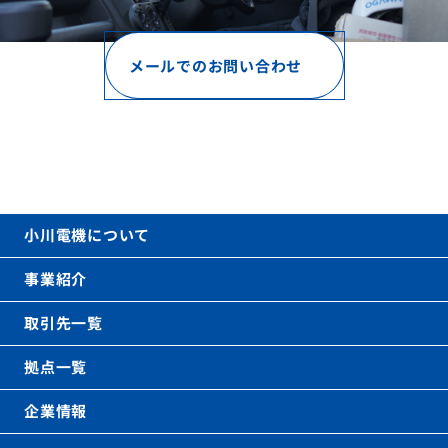
メールでのお問い合わせ
お電話でのお問い合わせ
06-6621-0031
call
(代表)
平日 9時〜17時（土日祝を除く）
小川電機について
事業紹介
取引先一覧
拠点一覧
企業情報