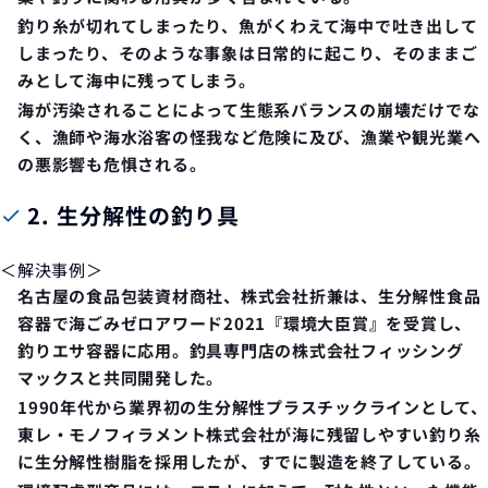
釣り糸が切れてしまったり、魚がくわえて海中で吐き出して
しまったり、そのような事象は日常的に起こり、そのまま
ご
みとして海中に残ってしまう
。
海が汚染されることによって生態系バランスの崩壊だけでな
く、漁師や海水浴客の怪我など危険に及び、
漁業や観光業へ
の悪影響
も危惧される。
2.
生分解性の釣り具
＜解決事例＞
名古屋の食品包装資材商社、株式会社折兼は、
生分解性食品
容器
で海ごみゼロアワード2021『環境大臣賞』を受賞し、
釣りエサ容器
に応用。釣具専門店の株式会社フィッシング
マックスと共同開発した。
1990年代から業界初の生分解性プラスチックラインとして、
東レ・モノフィラメント株式会社が海に残留しやすい釣り糸
に生分解性樹脂を採用したが、すでに製造を終了している。