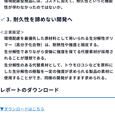
環境配慮型商品には、コストに加えて、
耐久性といった機能
性が伴わなかった
のではないか。
3.
耐久性を諦めない開発へ
＜企業展望＞
環境配慮を最優先した原材料として用いられる
生分解性ポリ
マー（高分子化合物）は、耐熱性や強度と相反する
。
生分解性でありながら
安価に強度を保てる代替素材
が採用さ
れることが理想である。
生分解性のある代替素材として、
トウモロコシなどを原料に
した生分解性の樹脂
を一定の強度が求められる製品の素材に
使用することができ、同様の開発がますます求められる。
レポートのダウンロード
▼
ダウンロードはこちら