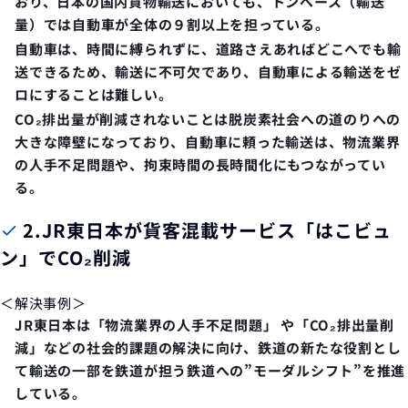
おり、日本の国内貨物輸送においても、トンベース（輸送
量）では自動車が全体の９割以上を担っている。
自動車は、時間に縛られずに、道路さえあればどこへでも輸
送できるため、輸送に不可欠であり、自動車による輸送をゼ
ロにすることは難しい。
CO₂排出量が削減されないことは脱炭素社会への道のりへの
大きな障壁になっており、自動車に頼った輸送は、物流業界
の人手不足問題や、拘束時間の長時間化にもつながってい
る。
2.
JR東日本が貨客混載サービス「はこビュ
ン」でCO₂削減
＜解決事例＞
JR東日本は「物流業界の人手不足問題」 や「CO₂排出量削
減」などの社会的課題の解決に向け、鉄道の新たな役割とし
て輸送の一部を鉄道が担う鉄道への”モーダルシフト”を推進
している。