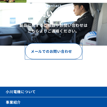
Contact
お問い合わせ
製品に関するご相談やお問い合わせは
こちらよりご連絡ください。
メールでのお問い合わせ
お電話でのお問い合わせ
06-6621-0031
call
(代表)
平日 9時〜17時（土日祝を除く）
小川電機について
事業紹介