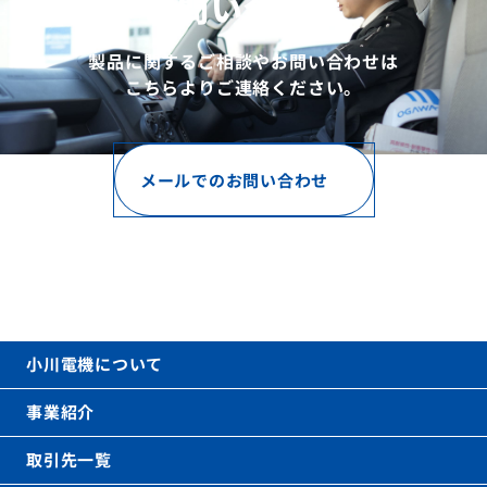
お問い合わせ
製品に関するご相談やお問い合わせは
こちらよりご連絡ください。
メールでのお問い合わせ
お電話でのお問い合わせ
06-6621-0031
call
(代表)
平日 9時〜17時（土日祝を除く）
小川電機について
事業紹介
取引先一覧